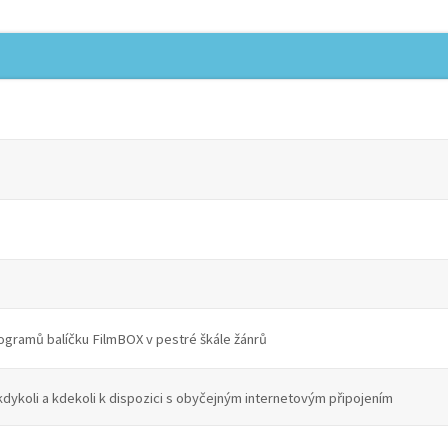
rogramů balíčku FilmBOX v pestré škále žánrů
kdykoli a kdekoli k dispozici s obyčejným internetovým připojením