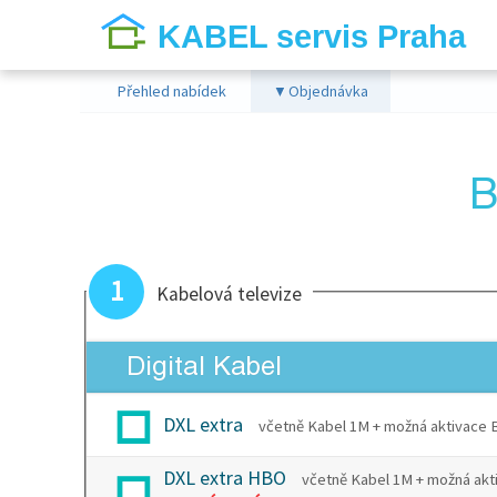
KABEL servis Praha
Přehled nabídek
Objednávka
▼
B
1
Kabelová televize
Digital Kabel
DXL extra
včetně Kabel 1M + možná aktivac
DXL extra HBO
včetně Kabel 1M + možná 