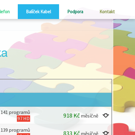
lefon
Balíček Kabel
Podpora
Kontakt
ka
141 programů
918
Kč
měsíčně
97 HD
139 programů
833
Kč
měsíčně