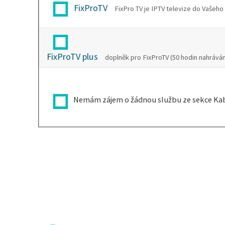
FixProTV
FixPro TV je IPTV televize do Vašeho
FixProTV plus
doplněk pro FixProTV (50 hodin nahráván
Nemám zájem o žádnou službu ze sekce Kab