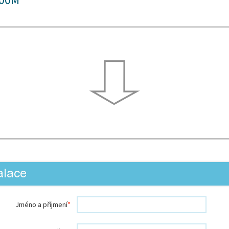
alace
Jméno a příjmení
*