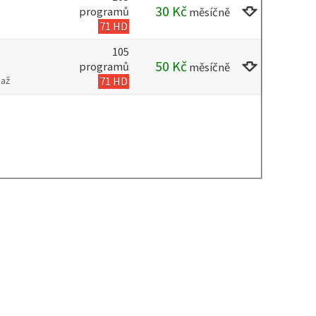
30
Kč
programů
měsíčně
71 HD
105
50
Kč
programů
měsíčně
71 HD
 až