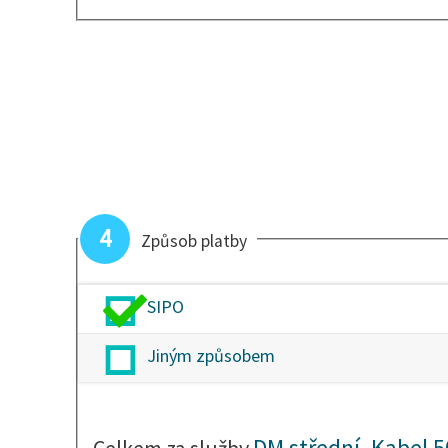
4
Způsob platby
SIPO
Jiným způsobem
DM střední, Kabel 
Celkem za služby