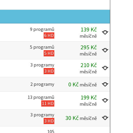
139
Kč
9 programů
6 HD
měsíčně
295
Kč
5 programů
5 HD
měsíčně
210
Kč
3 programy
3 HD
měsíčně
0
Kč
2 programy
měsíčně
199
Kč
13 programů
11 HD
měsíčně
3 programy
30
Kč
měsíčně
3 HD
105