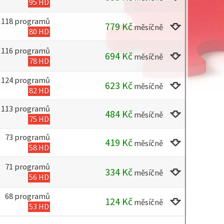
95 HD
118 programů
779
Kč
měsíčně
80 HD
116 programů
694
Kč
měsíčně
78 HD
124 programů
623
Kč
měsíčně
82 HD
113 programů
484
Kč
měsíčně
75 HD
73 programů
419
Kč
měsíčně
58 HD
71 programů
334
Kč
měsíčně
56 HD
68 programů
124
Kč
měsíčně
53 HD