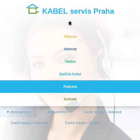
KABEL servis Praha
Televize
Internet
Telefon
Balíček Kabel
Podpora
Kontakt
Dostupnost
Dokumenty
Časté otázky – Televize
▼
Časté otázky – Internet
Časté otázky – Telefon